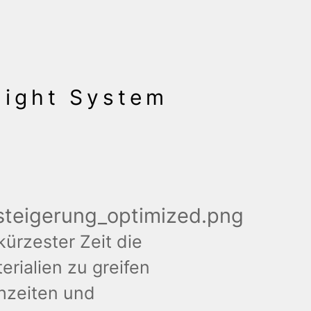
 light System
kürzester Zeit die
erialien zu greifen
chzeiten und