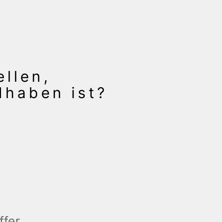
ellen,
dhaben ist?
ffer