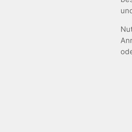
und
Nut
An
ode