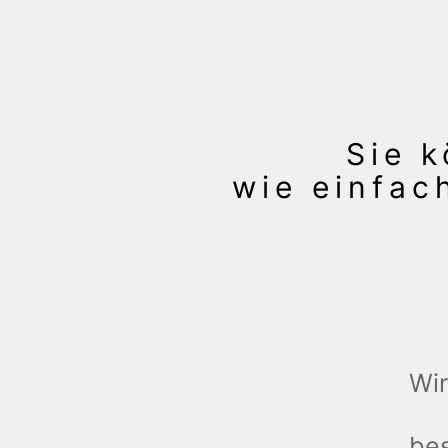
Sie k
wie einfac
Wir
bes