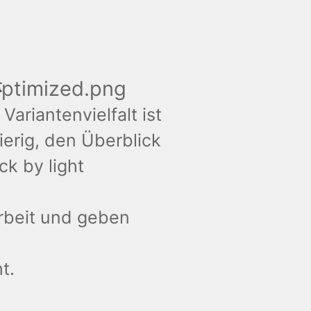
t
ariantenvielfalt ist
erig, den Überblick
ck by light
Arbeit und geben
t.