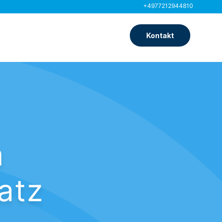
+4977212944810
Kontakt
m
atz