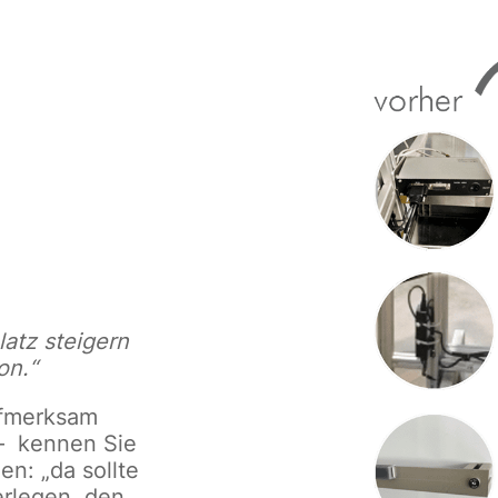
Z
atz steigern
on.“
ufmerksam
 –
kennen Sie
en: „da sollte
rlegen, den