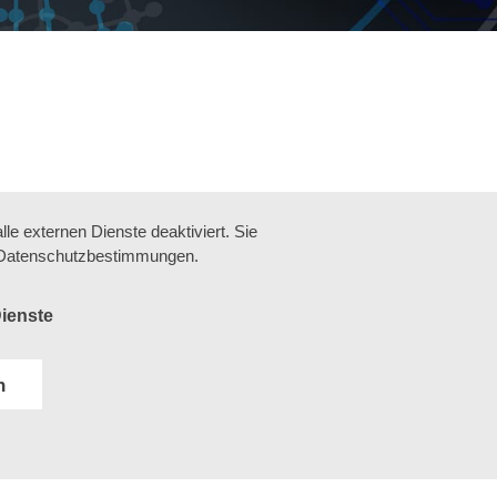
e externen Dienste deaktiviert. Sie
re Datenschutzbestimmungen.
ienste
en
n