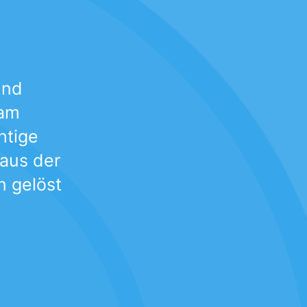
und
 am
htige
 aus der
n gelöst