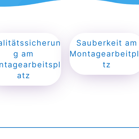
litätssicherun
Sauberkeit am
g am
Montagearbeitp
ntagearbeitspl
tz
atz