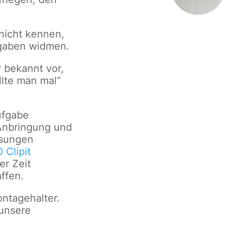
nicht kennen,
fgaben widmen.
 bekannt vor,
llte man mal“
ufgabe
 Anbringung und
ösungen
 Clipit
er Zeit
ffen.
ontagehalter.
 unsere