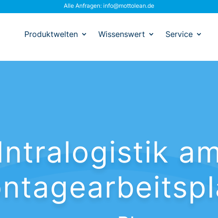
Alle Anfragen:
info@mottolean.de
Produktwelten
Wissenswert
Service
Intralogistik a
ntagearbeitspl