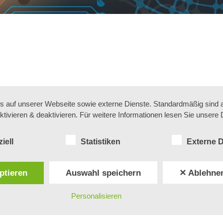
auf unserer Webseite sowie externe Dienste. Standardmäßig sind all
ktivieren & deaktivieren. Für weitere Informationen lesen Sie unse
iell
Statistiken
Externe D
Unternehm
Karriere
ptieren
Auswahl speichern
✕ Ablehne
Personalisieren